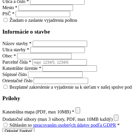
Ulica a číslo *
Mesto *
PSČ *
Žiadam o zaslanie vyjadrenia poštou
Informácie o stavbe
Názov stavby *
Ulica stavby *
Obec *
Parcelné čísla *
Katastrálne územie *
Súpisné číslo
Orientačné číslo
Bezplatné zakreslenie a vyjadrenie sa k sieťam v našej správe p
Prílohy
Katastrálna mapa (PDF, max 10MB) *
Dodatočné súbory (max 3 súbory, PDF, max 10MB každý)
Súhlasím so
spracovaním osobných údajov podľa GDPR
*
Odoslať žiadosť